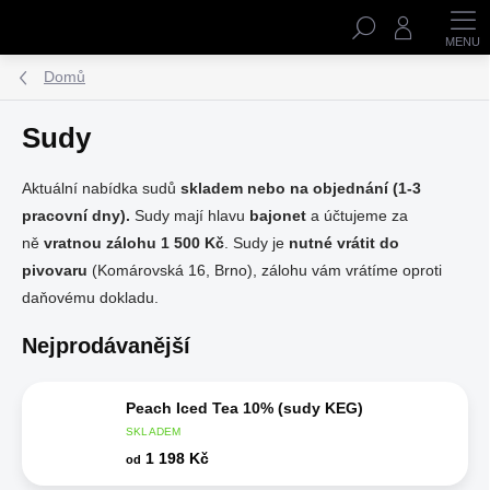
Přejít
Hledat
na
obsah
Domů
Sudy
Aktuální nabídka sudů
skladem nebo na objednání (1-3
pracovní dny).
Sudy mají hlavu
bajonet
a účtujeme za
ně
vratnou zálohu 1 500 Kč
. Sudy je
nutné vrátit do
pivovaru
(Komárovská 16, Brno), zálohu vám vrátíme oproti
daňovému dokladu.
Nejprodávanější
Peach Iced Tea 10% (sudy KEG)
SKLADEM
1 198 Kč
od