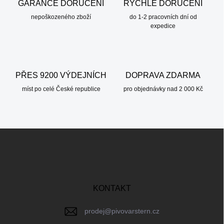
GARANCE DORUČENÍ
RYCHLÉ DORUČENÍ
í
nepoškozeného zboží
p
do 1-2 pracovních dní od
expedice
r
v
k
y
v
ý
PŘES 9200 VÝDEJNÍCH
DOPRAVA ZDARMA
p
míst po celé České republice
pro objednávky nad 2 000 Kč
i
s
u
Z
á
p
a
t
í
KONTAKT
prodej
@
pivovarstern.cz