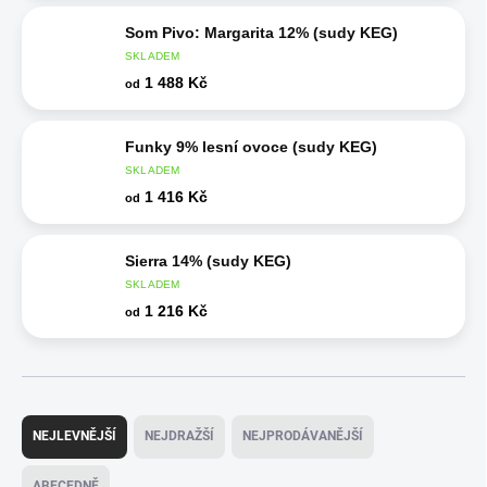
Som Pivo: Margarita 12% (sudy KEG)
SKLADEM
1 488 Kč
od
Funky 9% lesní ovoce (sudy KEG)
SKLADEM
1 416 Kč
od
Sierra 14% (sudy KEG)
SKLADEM
1 216 Kč
od
Ř
a
NEJLEVNĚJŠÍ
NEJDRAŽŠÍ
NEJPRODÁVANĚJŠÍ
z
e
ABECEDNĚ