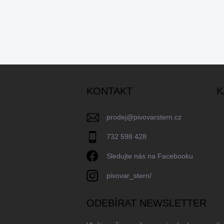
Z
á
KONTAKT
K
p
a
t
prodej
@
pivovarstern.cz
í
732 598 428
Sledujte nás na Facebooku
pivovar_stern/
ODEBÍRAT NEWSLETTER