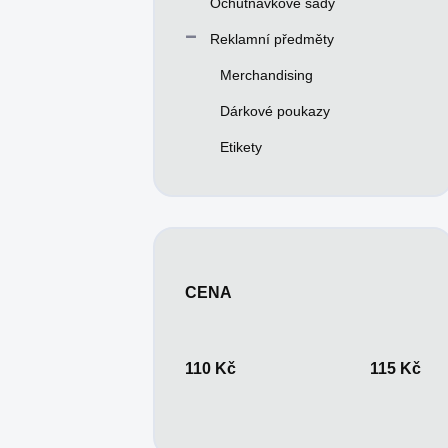
Ochutnávkové sady
Reklamní předměty
Merchandising
Dárkové poukazy
Etikety
CENA
110
Kč
115
Kč