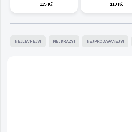
115 Kč
110 Kč
Ř
a
NEJLEVNĚJŠÍ
NEJDRAŽŠÍ
NEJPRODÁVANĚJŠÍ
z
e
n
V
í
ý
OBLÍBENÉ
p
p
ZPÁTKY V NABÍDCE
r
i
o
s
d
p
u
r
k
o
t
d
SKLADEM
SKLA
ů
u
Sierra 14% (sklo
Summer Brea
k
t
0,75l)
9% (sklo 0,75