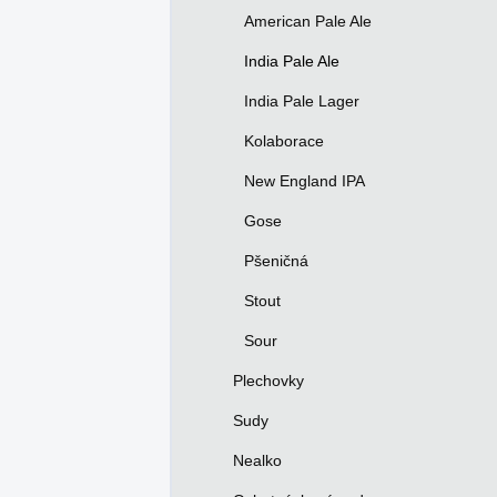
p
American Pale Ale
a
n
India Pale Ale
e
India Pale Lager
l
Kolaborace
New England IPA
Gose
Pšeničná
Stout
Sour
Plechovky
Sudy
Nealko