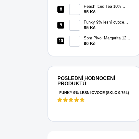
Peach Iced Tea 10%
(plech 0,5l)
85 Kč
Funky 9% lesní ovoce
(plech 0,5l)
85 Kč
Som Pivo: Margarita 12%
(plech 0,5l)
90 Kč
POSLEDNÍ HODNOCENÍ
PRODUKTŮ
FUNKY 9% LESNÍ OVOCE (SKLO 0,75L)