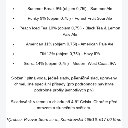
Summer Break 9% (objem 0,75l) - Summer Ale
Funky 9% (objem 0,75l) - Forest Fruit Sour Ale
Peach Iced Tea 10% (objem 0,75l) - Black Tea & Lemon
Pale Ale
Američan 11% (objem 0,75l) - American Pale Ale
Tiki 12% (objem 0,75l) - Hazy IPA
Sierra 14% (objem 0,75l) - Modern West Coast IPA
Složení:
pitná voda,
ječné
slady,
pšeničný
slad, upravený
chmel, jiné speciální přísady (pro podrobnosti navštivte
podrobné profily jednotlivých piv)
Skladování: v temnu a chladu při 4-9° Celsia. Chraňte před
mrazem a slunečním světlem.
Výrobce: Pivovar Stern s.r.o., Komárovská 466/16, 617 00 Brno