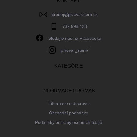
í
KONTAKT
prodej
@
pivovarstern.cz
732 598 428
Sledujte nás na Facebooku
pivovar_stern/
KATEGÓRIE
INFORMACE PRO VÁS
Informace o dopravě
Obchodní podmínky
Podmínky ochrany osobních údajů