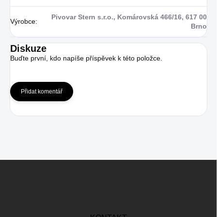
Pivovar Stern s.r.o., Komárovská 466/16, 617 00
Výrobce
:
Brno
Diskuze
Buďte první, kdo napíše příspěvek k této položce.
Přidat komentář
Z
á
p
a
t