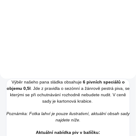
Měrná
17,78 Kč / 100 ml
Do košíku
cena:
Do košíku
Kompletní balíček obsahuje 11
pivních speciálů. Je vhodný pro
Naše standardní dárková sada
ochutnávku nebo zábavný večer
obsahuje tři lahve našich
ve dvou i více lidech.
nejoblíbenějších hitů -
Američana, Svrateckou a Dark
Energy.
Výběr našeho pana sládka obsahuje
6 pivních speciálů o
objemu 0,5l
. Jde z pravidla o sezónní a žánrově pestrá piva, se
kterými se při ochutnávání rozhodně nebudete nudit. V ceně
sady je kartonová krabice.
Poznámka:
Fotka lahví je pouze ilustrativní, aktuální obsah sady
najdete níže.
Aktuální nabídka piv v balíčku: